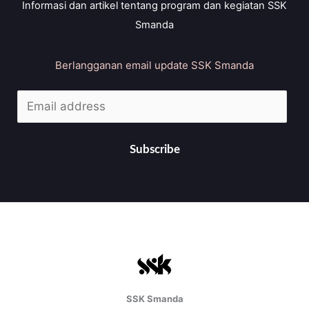
Informasi dan artikel tentang program dan kegiatan SSK
Smanda
Berlangganan email update SSK Smanda
E
m
a
Subscribe
i
l
*
SSK Smanda