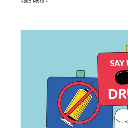
Read More »
Say
No
To
Drugs