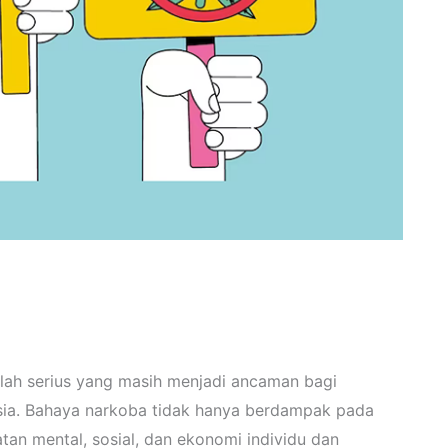
lah serius yang masih menjadi ancaman bagi
sia. Bahaya narkoba tidak hanya berdampak pada
atan mental, sosial, dan ekonomi individu dan