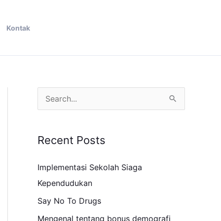
Kontak
S
e
a
Recent Posts
r
c
Implementasi Sekolah Siaga
h
Kependudukan
f
Say No To Drugs
o
Mengenal tentang bonus demografi