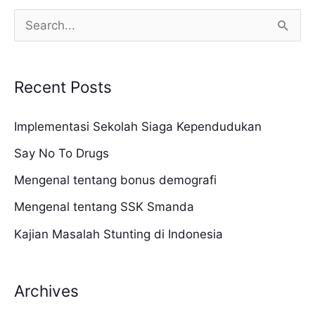
S
e
a
Recent Posts
r
c
Implementasi Sekolah Siaga Kependudukan
h
Say No To Drugs
f
Mengenal tentang bonus demografi
o
Mengenal tentang SSK Smanda
r
Kajian Masalah Stunting di Indonesia
:
Archives