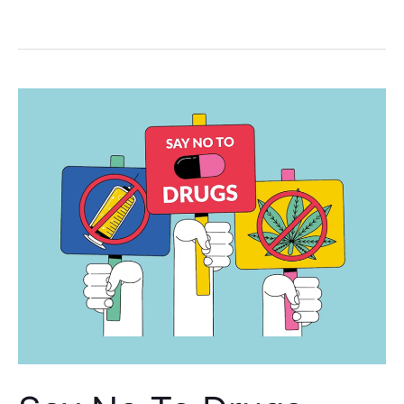
Say
No
To
Drugs