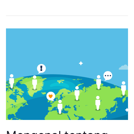
Mengenal
tentang
bonus
demografi