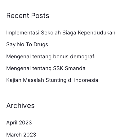
e
a
Recent Posts
r
c
Implementasi Sekolah Siaga Kependudukan
h
Say No To Drugs
f
Mengenal tentang bonus demografi
o
Mengenal tentang SSK Smanda
r
Kajian Masalah Stunting di Indonesia
:
Archives
April 2023
March 2023